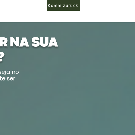
Komm zurück
R NA SUA
?
seja no
te ser