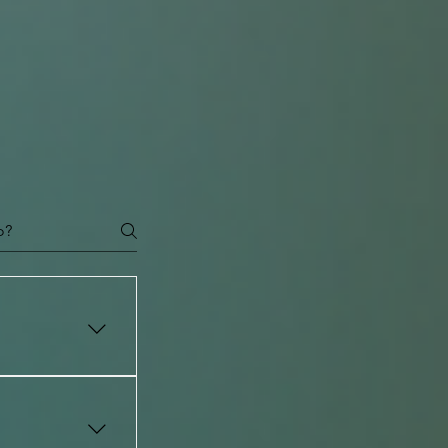
guintes passos:
one a data
va no Estrela