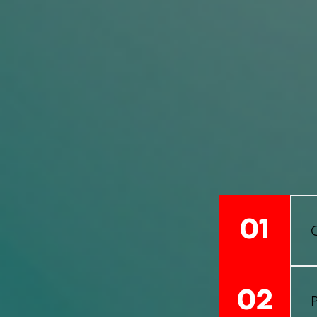
01
P
1
02
P
d