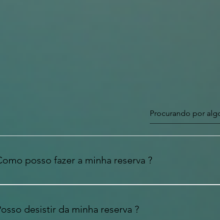
Como posso fazer a minha reserva ?
ara fazer uma reserva no Estrela Lake, deverá seguir os se
º - Selecione o posto/swim onde deseja pescar; 2º - Seleci
osso desistir da minha reserva ?
esejada; 3º - Efetue o pagamento para garantir a sua reser